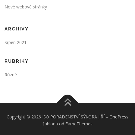
Nové webové stránky
ARCHIVY
Srpen 2021
RUBRIKY
Různé
Copyright © 2026 ISO PORADENSTVÍ SÝKORA JIŘÍ
–
OnePress
šablona od FameThemes